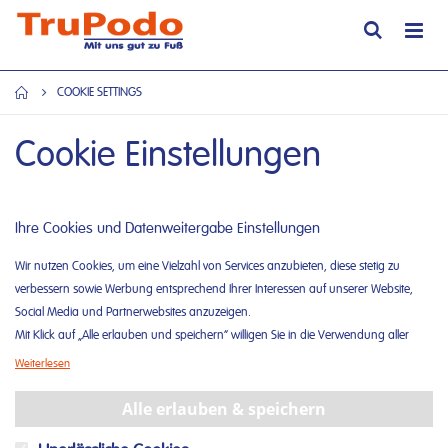
Direkt
Suche
Nav
zum
ums
Inhalt
COOKIE SETTINGS
Cookie Einstellungen
Ihre Cookies und Datenweitergabe Einstellungen
Wir nutzen Cookies, um eine Vielzahl von Services anzubieten, diese stetig zu
verbessern sowie Werbung entsprechend Ihrer Interessen auf unserer Website,
Social Media und Partnerwebsites anzuzeigen.
Mit Klick auf „Alle erlauben und speichern“ willigen Sie in die Verwendung aller
Cookies ein.
Weiterlesen
Unter „Weitere Informationen“ können Sie Ihre Cookie-Einstellungen selber
anpassen und speichern.
Alle erlauben & speichern