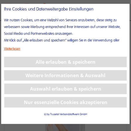
Direkt
Suche
Nav
Ihre Cookies und Datenweitergabe Einstellungen
zum
ums
Inhalt
Wir nutzen Cookies, um eine Vielzahl von Services anzubieten, diese stetig zu
verbessern sowie Werbung entsprechend Ihrer Interessen auf unserer Website,
PFLEGECREME – MIT INDIVIDUALISIERTEM PRAXISLOGO
Social Media und Partnerwebsites anzuzeigen.
Mit Klick auf „Alle erlauben und speichern“ willigen Sie in die Verwendung aller
Zum
Cookies ein.
Ende
Weiterlesen
Unter „Weitere Informationen“ können Sie Ihre Cookie-Einstellungen selber
der
anpassen und speichern.
Alle erlauben & speichern
Bildergalerie
Weitere Informationen erhalten Sie in unserer
Datenschutzerklärung
und in
springen
unserem
Impressum
.
Weitere Informationen & Auswahl
Auswahl erlauben & speichern
Nur essenzielle Cookies akzeptieren
(c) by Trusetal Verbandstoffwerk GmbH