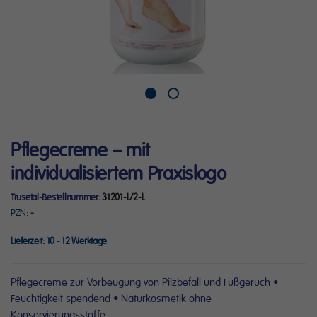
Zum
Pflegecreme – mit
Anfang
der
individualisiertem Praxislogo
Bildergalerie
springen
Trusetal-Bestellnummer
31201-L/2-L
PZN
-
Lieferzeit:
10 - 12 Werktage
Pflegecreme zur Vorbeugung von Pilzbefall und Fußgeruch •
Feuchtigkeit spendend • Naturkosmetik ohne
Konservierungsstoffe