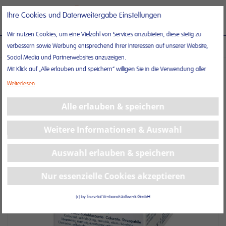
Direkt
Suche
Nav
Ihre Cookies und Datenweitergabe Einstellungen
zum
ums
Inhalt
Wir nutzen Cookies, um eine Vielzahl von Services anzubieten, diese stetig zu
verbessern sowie Werbung entsprechend Ihrer Interessen auf unserer Website,
BLU GRIP® – ELASTISCHE HAFTFIXIERBINDE IN BLAU
Social Media und Partnerwebsites anzuzeigen.
Mit Klick auf „Alle erlauben und speichern“ willigen Sie in die Verwendung aller
Zum
Cookies ein.
Ende
Weiterlesen
Unter „Weitere Informationen“ können Sie Ihre Cookie-Einstellungen selber
der
anpassen und speichern.
Alle erlauben & speichern
Bildergalerie
Weitere Informationen erhalten Sie in unserer
Datenschutzerklärung
und in
springen
unserem
Impressum
.
Weitere Informationen & Auswahl
Auswahl erlauben & speichern
Nur essenzielle Cookies akzeptieren
(c) by Trusetal Verbandstoffwerk GmbH