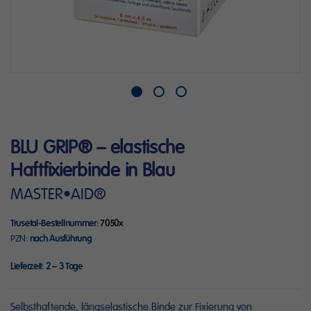
Zum
BLU GRIP® – elastische
Anfang
der
Haftfixierbinde in Blau
Bildergalerie
MASTER•AID®
springen
Trusetal-Bestellnummer
7050x
PZN
nach Ausführung
Lieferzeit:
2 – 3 Tage
Selbsthaftende, längselastische Binde zur Fixierung von