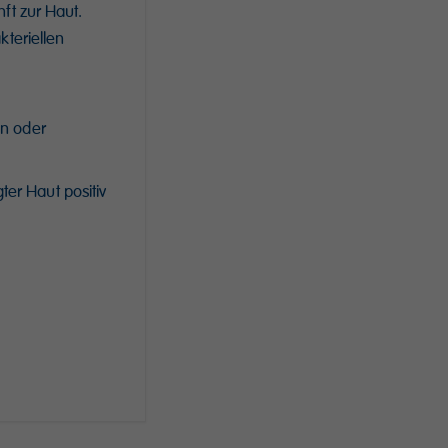
t zur Haut.
teriellen
en oder
ter Haut positiv