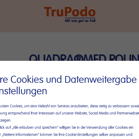
QUADRA®MED ROUN
kleiner runder
hre Cookies und Datenweitergabe
Vlieswundverband
instellungen
MASTER•AID®
nutzen Cookies, um eine Vielzahl von Services anzubieten, diese stetig zu verbessern sowi
ung entsprechend Ihrer Interessen auf unserer Website, Social Media und Partnerwebsit
Trusetal-Bestellnummer
70074
zeigen.
PZN
02506608
lick auf „Alle erlauben und speichern“ willigen Sie in die Verwendung aller Cookies ein.
r „Weitere Informationen“ können Sie Ihre Cookie-Einstellungen selber anpassen und
Lieferzeit:
2 – 3 Tage