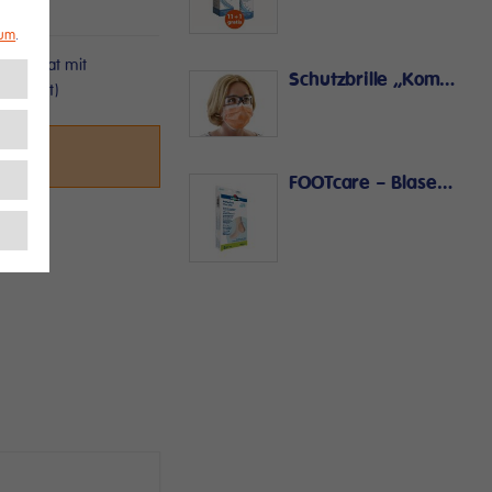
sum
.
einformat mit
Schutzbrille „Komfort“ – mit weichem Nasensteg
rforiert)
n.
FOOTcare – Blasenpflaster Ferse