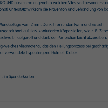
ROUND aus einem angenehm weichen Vlies sind besonders sanf
onat) unterstützt wirksam die Prävention und Behandlung von bak
Wundauflage von 12 mm. Dank ihrer runden Form sind sie sehr
gezeichnet auf stark konturierten Körperstellen, wie z. B. Zeh
eschweißt, aufgerollt und dank der Perforation leicht abzureißen.
uftig-weiches Vliesmaterial, das den Heilungsprozess bei geschädig
gt der verwendete hypoallergene Hotmelt-Kleber.
n), im Spenderkarton