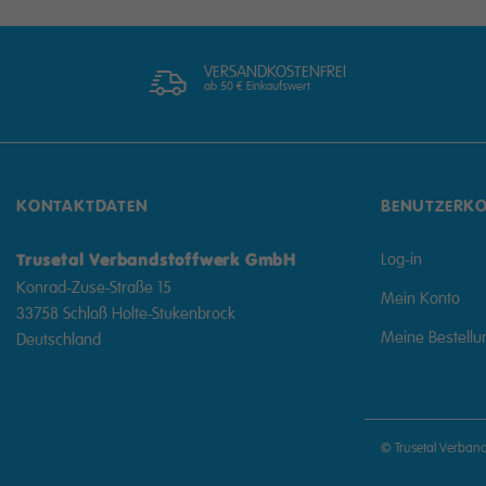
VERSANDKOSTENFREI
ab 50 € Einkaufswert
KONTAKTDATEN
BENUTZERK
Log-in
Trusetal Verbandstoffwerk GmbH
Konrad-Zuse-Straße 15
Mein Konto
33758 Schloß Holte-Stukenbrock
Meine Bestell
Deutschland
© Trusetal Verban