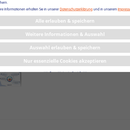
chern.
ere Informationen erhalten Sie in unserer
Datenschutzerklärung
und in unserem
Impres
Sensitives, luftdurchlässiges Wundpflaster im runden Kl
Alle erlauben & speichern
antiseptischer Wundauflage • latexfrei • von der Rolle (pe
Weitere Informationen & Auswahl
Um Ihren Preis zu sehen, melden Sie sich bitte
HIER
a
Auswahl erlauben & speichern
Nur essenzielle Cookies akzeptieren
(c) by Trusetal Verbandstoffwerk GmbH