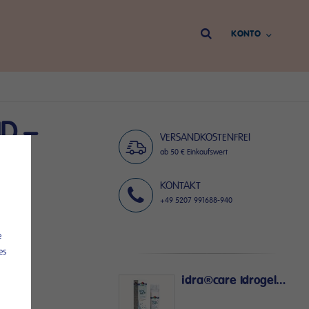
Direkt
KONTO
zum
Inhalt
D –
VERSANDKOSTENFREI
ab 50 € Einkaufswert
KONTAKT
+49 5207 991688-940
e
es
idra®care Idrogel – zur Heilung und Pflege