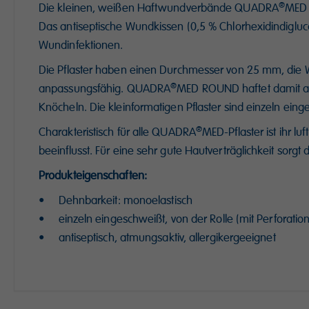
®
Die kleinen, weißen Haftwundverbände QUADRA
MED 
Das antiseptische Wundkissen (0,5 % Chlorhexidindigluc
Wundinfektionen.
Die Pflaster haben einen Durchmesser von 25 mm, die 
®
anpassungsfähig. QUADRA
MED ROUND haftet damit aus
Knöcheln. Die kleinformatigen Pflaster sind einzeln eing
®
Charakteristisch für alle QUADRA
MED-Pflaster ist ihr l
beeinflusst. Für eine sehr gute Hautverträglichkeit sor
Produkteigenschaften:
• Dehnbarkeit: monoelastisch
• einzeln eingeschweißt, von der Rolle (mit Perforatio
• antiseptisch, atmungsaktiv, allergikergeeignet