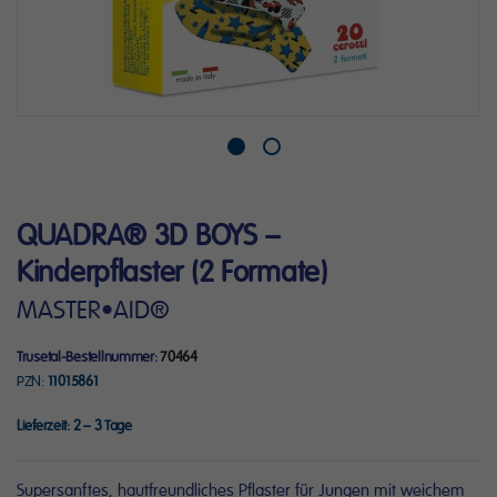
Zum
QUADRA® 3D BOYS –
Anfang
der
Kinderpflaster (2 Formate)
Bildergalerie
MASTER•AID®
springen
Trusetal-Bestellnummer
70464
PZN
11015861
Lieferzeit:
2 – 3 Tage
Supersanftes, hautfreundliches Pflaster für Jungen mit weichem