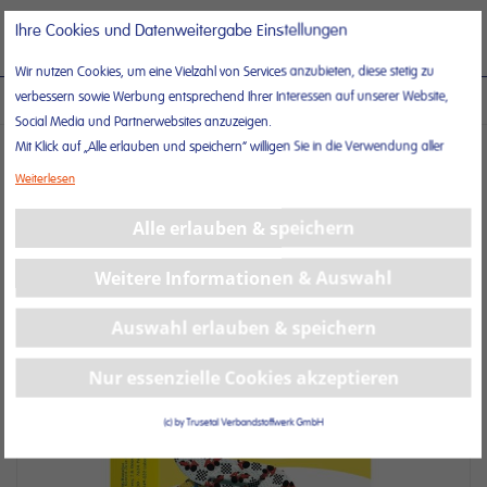
Direkt
Suche
Ihre Cookies und Datenweitergabe Einstellungen
Nav
zum
ums
Inhalt
Wir nutzen Cookies, um eine Vielzahl von Services anzubieten, diese stetig zu
verbessern sowie Werbung entsprechend Ihrer Interessen auf unserer Website,
QUADRA® 3D BOYS – KINDERPFLASTER (2 FORMATE)
Social Media und Partnerwebsites anzuzeigen.
Mit Klick auf „Alle erlauben und speichern“ willigen Sie in die Verwendung aller
Zum
Cookies ein.
Weiterlesen
Ende
Unter „Weitere Informationen“ können Sie Ihre Cookie-Einstellungen selber
der
anpassen und speichern.
Alle erlauben & speichern
Bildergalerie
Weitere Informationen erhalten Sie in unserer
Datenschutzerklärung
und in
springen
unserem
Impressum
.
Weitere Informationen & Auswahl
Auswahl erlauben & speichern
Nur essenzielle Cookies akzeptieren
(c) by Trusetal Verbandstoffwerk GmbH