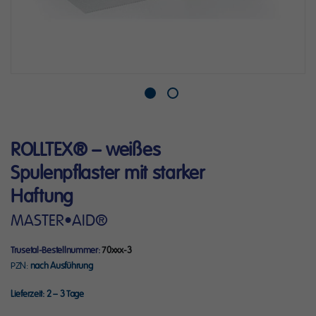
Zum
ROLLTEX® – weißes
Anfang
der
Spulenpflaster mit starker
Bildergalerie
Haftung
springen
MASTER•AID®
Trusetal-Bestellnummer
70xxx-3
PZN
nach Ausführung
Lieferzeit:
2 – 3 Tage