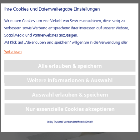
Direkt
Suche
Nav
Ihre Cookies und Datenweitergabe Einstellungen
zum
ums
Inhalt
Wir nutzen Cookies, um eine Vielzahl von Services anzubieten, diese stetig zu
verbessern sowie Werbung entsprechend Ihrer Interessen auf unserer Website,
ROLLTEX® – WEISSES SPULENPFLASTER MIT STARKER HAFTUNG
Social Media und Partnerwebsites anzuzeigen.
Mit Klick auf „Alle erlauben und speichern“ willigen Sie in die Verwendung aller
Zum
Cookies ein.
Weiterlesen
Ende
Unter „Weitere Informationen“ können Sie Ihre Cookie-Einstellungen selber
der
anpassen und speichern.
Alle erlauben & speichern
Bildergalerie
Weitere Informationen erhalten Sie in unserer
Datenschutzerklärung
und in
springen
unserem
Impressum
.
Weitere Informationen & Auswahl
Auswahl erlauben & speichern
Nur essenzielle Cookies akzeptieren
(c) by Trusetal Verbandstoffwerk GmbH