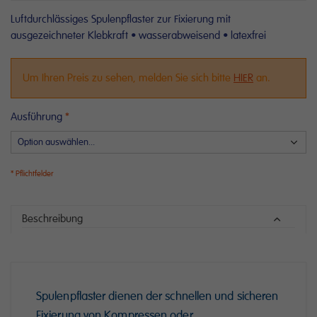
Luftdurchlässiges Spulenpflaster zur Fixierung mit
ausgezeichneter Klebkraft • wasserabweisend • latexfrei
Um Ihren Preis zu sehen, melden Sie sich bitte
HIER
an.
Ausführung
Beschreibung
Spulenpflaster dienen der schnellen und sicheren
Fixierung von Kompressen oder