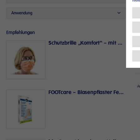
Weit
Anwendung
Empfehlungen
Schutzbrille „Komfort“ – mit weichem Nasensteg
A
FOOTcare – Blasenpflaster Ferse