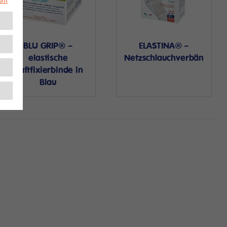
sum
.
BLU GRIP® –
ELASTINA® –
elastische
Netzschlauchverbände
Haftfixierbinde in
Blau