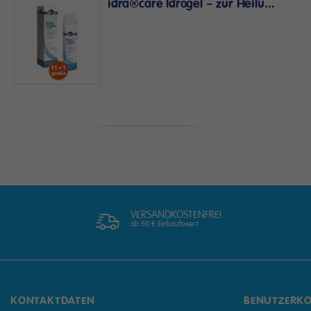
idra®care Idrogel – zur Heilung und Pflege
VERSANDKOSTENFREI
ab 50 € Einkaufswert
KONTAKTDATEN
BENUTZERK