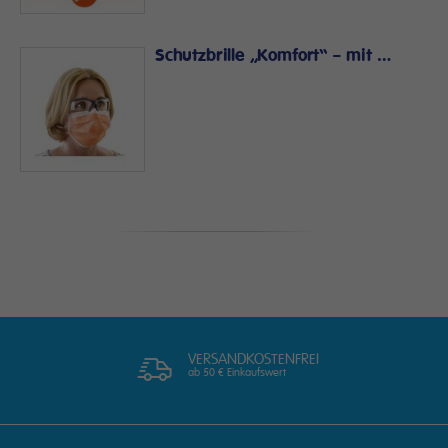
Schutzbrille „Komfort“ – mit weichem Nasensteg
VERSANDKOSTENFREI
ab 50 € Einkaufswert