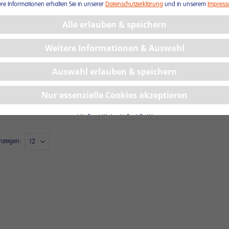
ere Informationen erhalten Sie in unserer
Datenschutzerklärung
und in unserem
Impres
Alle erlauben & speichern
Medizinische
Mund- und
Weitere Informationen & Auswahl
Einmalhandschuhe
Nasenschutz
Auswahl erlauben & speichern
Nur essenzielle Cookies akzeptieren
(c) by Trusetal Verbandstoffwerk GmbH
nzeigen