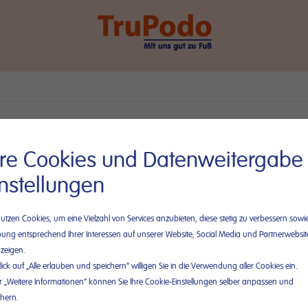
dung/-ausrüstung
hre Cookies und Datenweitergabe
In
ortieren nach
Anzeigen
instellungen
absteigender
Reihenfolge
nutzen Cookies, um eine Vielzahl von Services anzubieten, diese stetig zu verbessern sowi
ung entsprechend Ihrer Interessen auf unserer Website, Social Media und Partnerwebsit
zeigen.
lick auf „Alle erlauben und speichern“ willigen Sie in die Verwendung aller Cookies ein.
r „Weitere Informationen“ können Sie Ihre Cookie-Einstellungen selber anpassen und
chern.