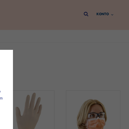
Direkt
KONTO
zum
Inhalt
e
es