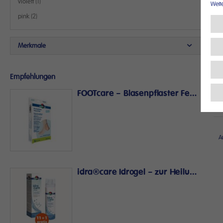
Artikel
violett
1
Weit
Artikel
pink
2
Merkmale
Empfehlungen
FOOTcare – Blasenpflaster Ferse
A
idra®care Idrogel – zur Heilung und Pflege