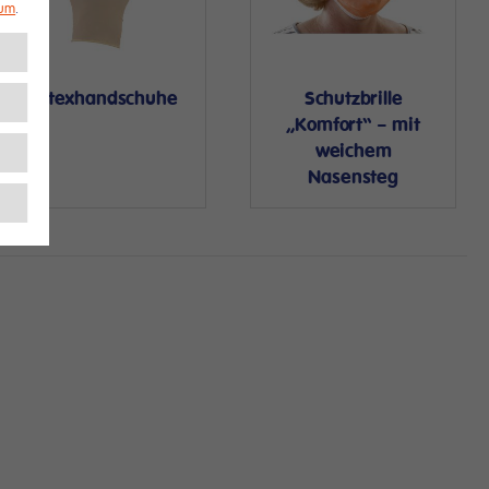
sum
.
Latexhandschuhe
Schutzbrille
„Komfort“ – mit
weichem
Nasensteg